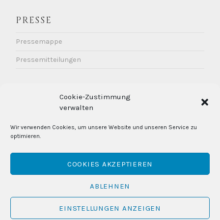
PRESSE
Pressemappe
Pressemitteilungen
KONTAKT / IMPRESSUM
Cookie-Zustimmung
DATENSCHUTZ
verwalten
Kontakt
Wir verwenden Cookies, um unsere Website und unseren Service zu
Impressum
optimieren.
Cookie-Richtlinie
Datenschutzerklärung
COOKIES AKZEPTIEREN
ABLEHNEN
EINSTELLUNGEN ANZEIGEN
POWERED BY WORDPRESS