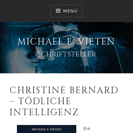
Zum
Inhalt
MENÜ
springen
MICHAEL E. VIETEN
Schriftsteller
CHRISTINE BERNARD
– TÖDLICHE
INTELLIGENZ
Ein