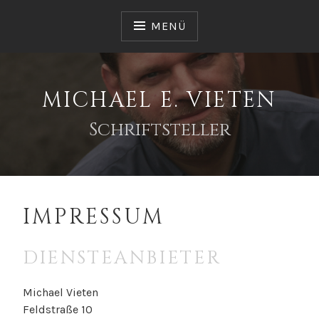
Zum
Inhalt
MENÜ
springen
MICHAEL E. VIETEN
Schriftsteller
IMPRESSUM
DIENSTEANBIETER
Michael Vieten
Feldstraße 10