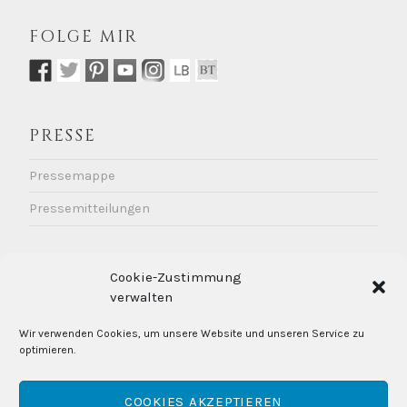
FOLGE MIR
PRESSE
Pressemappe
Pressemitteilungen
KONTAKT / IMPRESSUM
Cookie-Zustimmung
DATENSCHUTZ
verwalten
Kontakt
Wir verwenden Cookies, um unsere Website und unseren Service zu
Impressum
optimieren.
Cookie-Richtlinie
Datenschutzerklärung
COOKIES AKZEPTIEREN