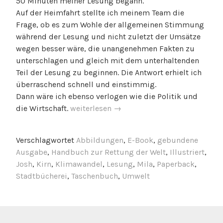
50 Minuten meiner Lesung begann.
Auf der Heimfahrt stellte ich meinem Team die
Frage, ob es zum Wohle der allgemeinen Stimmung
während der Lesung und nicht zuletzt der Umsätze
wegen besser wäre, die unangenehmen Fakten zu
unterschlagen und gleich mit dem unterhaltenden
Teil der Lesung zu beginnen. Die Antwort erhielt ich
überraschend schnell und einstimmig.
Dann wäre ich ebenso verlogen wie die Politik und
„Nachlese
die Wirtschaft.
weiterlesen
→
Stadtbücherei
Kirn“
Verschlagwortet
Abbildungen
,
E-Book
,
gebundene
Ausgabe
,
Handbuch zur Rettung der Welt
,
Illustriert
,
Josh
,
Kirn
,
Klimawandel
,
Lesung
,
Mila
,
Paperback
,
Stadtbücherei
,
Taschenbuch
,
Umwelt