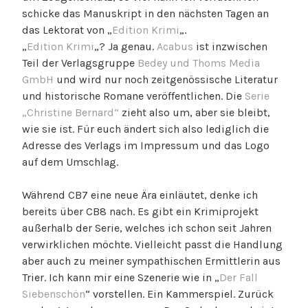
S
schicke das Manuskript in den nächsten Tagen an
y
das Lektorat von „
Edition Krimi
„.
s
„
Edition Krimi
„? Ja genau.
Acabus
ist inzwischen
t
Teil der Verlagsgruppe
Bedey und Thoms Media
e
GmbH
und wird nur noch zeitgenössische Literatur
m
und historische Romane veröffentlichen. Die
Serie
v
„Christine Bernard“
zieht also um, aber sie bleibt,
e
wie sie ist. Für euch ändert sich also lediglich die
r
Adresse des Verlags im Impressum und das Logo
w
auf dem Umschlag.
a
l
Während CB7 eine neue Ära einläutet, denke ich
t
bereits über CB8 nach. Es gibt ein Krimiprojekt
e
außerhalb der Serie, welches ich schon seit Jahren
r
verwirklichen möchte. Vielleicht passt die Handlung
aber auch zu meiner sympathischen Ermittlerin aus
Trier. Ich kann mir eine Szenerie wie in „
Der Fall
Siebenschön
“ vorstellen. Ein Kammerspiel. Zurück