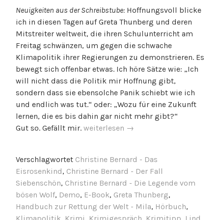
Neuigkeiten aus der Schreibstube:
Hoffnungsvoll blicke
ich in diesen Tagen auf Greta Thunberg und deren
Mitstreiter weltweit, die ihren Schulunterricht am
Freitag schwänzen, um gegen die schwache
Klimapolitik ihrer Regierungen zu demonstrieren. Es
bewegt sich offenbar etwas. Ich höre Sätze wie: „Ich
will nicht dass die Politik mir Hoffnung gibt,
sondern dass sie ebensolche Panik schiebt wie ich
und endlich was tut.“ oder: „Wozu für eine Zukunft
lernen, die es bis dahin gar nicht mehr gibt?“
„Autor
Gut so. Gefällt mir.
weiterlesen
→
intern
01-
Verschlagwortet
Christine Bernard - Das
2019“
Eisrosenkind
,
Christine Bernard - Der Fall
Siebenschön
,
Christine Bernard - Die Legende vom
bösen Wolf
,
Demo
,
E-Book
,
Greta Thunberg
,
Handbuch zur Rettung der Welt - Mila
,
Hörbuch
,
Klimapolitik
,
Krimi
,
Krimigespräch
,
Krimitipp
,
Lind